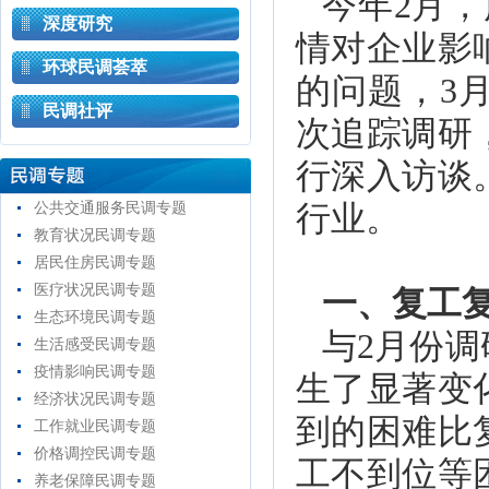
今年2月，
深度研究
情对企业影
环球民调荟萃
的问题，3
民调社评
次追踪调研
行深入访谈
公共交通服务民调专题
行业。
教育状况民调专题
居民住房民调专题
医疗状况民调专题
一、复工
生态环境民调专题
与2月份
生活感受民调专题
疫情影响民调专题
生了显著变
经济状况民调专题
到的困难比
工作就业民调专题
价格调控民调专题
工不到位等
养老保障民调专题