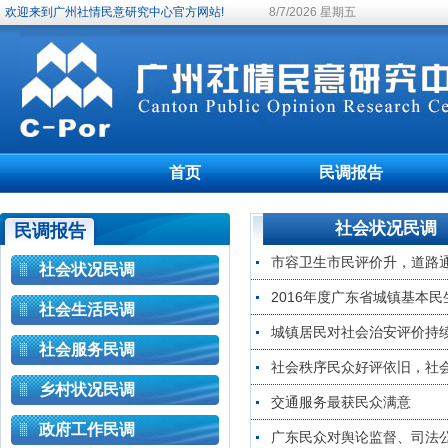
欢迎来到广州社情民意研究中心官方网站!
8/7/2026 星期五
首页
民调报告
社会状况民调
民调报告
市容卫生市民评价升，道路
社会状况民调
2016年度广东省城镇基本
社会生活民调
城镇居民对社会治安评价持
社会服务民调
社会秩序民众好评依旧，社
乡村状况民调
交通服务最获民众满意
政府工作民调
广东民众对舆论监督、司法