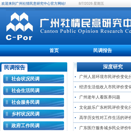
欢迎来到广州社情民意研究中心官方网站!
8/7/2026 星期五
首页
民调报告
深度研究
民调报告
广州人居环境市民评价变化
社会状况民调
经济生活低收入市民评价变
社会生活民调
广州老年人看医养问题
社会服务民调
文化娱乐广东村民评价变化
乡村状况民调
高学历女性对工作生活的评
政府工作民调
广东医疗服务城乡民众评价