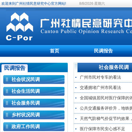
欢迎来到广州社情民意研究中心官方网站!
8/8/2026 星期六
首页
民调报告
社会服务民调
民调报告
广州市民对专车的看法
社会状况民调
交通拥堵广州市民看法
社会生活民调
全国城镇居民对医疗保障的
社会服务民调
公共交通服务评价升，地铁
乡村状况民调
天然气阶梯气价促节约效果
政府工作民调
医疗保障市民安心感不足