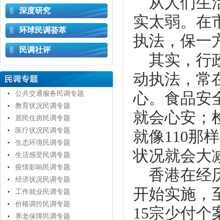
从人们生活
深度研究
实太弱。在
环球民调荟萃
执法，保一
民调社评
其实，行政
动执法，常
公共交通服务民调专题
心。食品安
教育状况民调专题
就会心安；
居民住房民调专题
医疗状况民调专题
就像
110
那
样
生态环境民调专题
状况就会大
生活感受民调专题
疫情影响民调专题
香港在经历
经济状况民调专题
开始实施，
工作就业民调专题
价格调控民调专题
15
宗少付个
养老保障民调专题