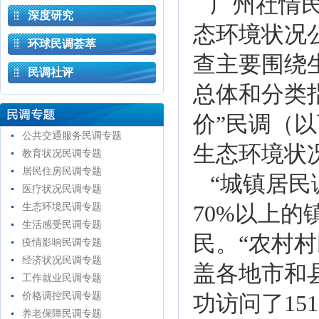
广州社情民
深度研究
态环境状况
环球民调荟萃
查主要围绕
民调社评
总体和分类指
价”民调（
公共交通服务民调专题
生态环境状
教育状况民调专题
居民住房民调专题
“城镇居
医疗状况民调专题
生态环境民调专题
70%以上的
生活感受民调专题
民。“农村
疫情影响民调专题
经济状况民调专题
盖各地市和
工作就业民调专题
价格调控民调专题
功访问了15
养老保障民调专题