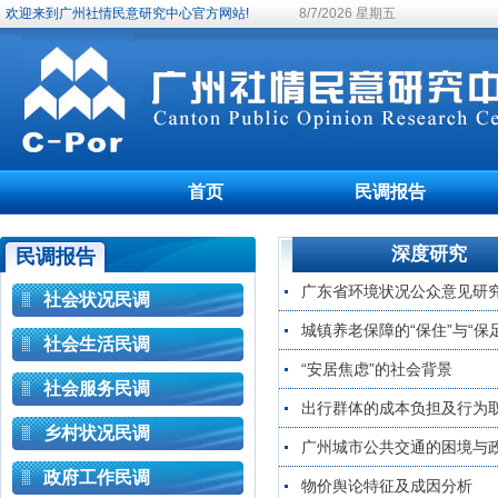
欢迎来到广州社情民意研究中心官方网站!
8/7/2026 星期五
首页
民调报告
深度研究
民调报告
广东省环境状况公众意见研
社会状况民调
城镇养老保障的“保住”与“保足
社会生活民调
“安居焦虑”的社会背景
社会服务民调
出行群体的成本负担及行为
乡村状况民调
广州城市公共交通的困境与
政府工作民调
物价舆论特征及成因分析